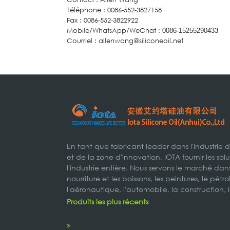
Téléphone : 0086-552-3827158
Fax : 0086-552-3822922
Mobile/WhatsApp/WeChat :
0086-15255290433
Courriel : allenwang@siliconeoil.net
En tant que fabricant leader dans l'industrie 
et de la zone d'innovation, IOTA fournir les s
l'industrie entière. Nous servons le marché dans
nourriture et les boissons, les peintures, le pétr
l'aéronautique, l'automobile, la construction, 
Produits les plus récents