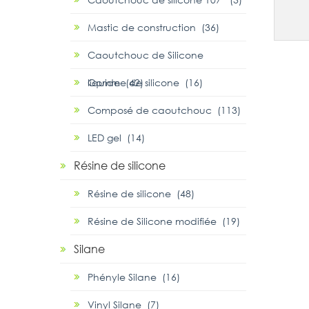
Mastic de construction (36)
Caoutchouc de Silicone
liquide (42)
Gomme de silicone (16)
Composé de caoutchouc (113)
LED gel (14)
Résine de silicone
Résine de silicone (48)
Résine de Silicone modifiée (19)
Silane
Phényle Silane (16)
Vinyl Silane (7)