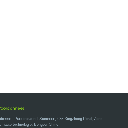
oordonnées
dresse : Parc industriel Sunmoon, 985 Xingzhong Road, Zone
e haute technologie, Bengbu, Chine