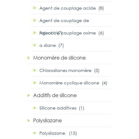
Agent de couplage acide (8)
Agent de couplage de
l'alcool (7)
Agent de couplage oxime (6)
α silane (7)
Monomère de silicone
Chlorosilanes monomère (5)
Monomère cyclique silicone (4)
Additifs de silicone
Silicone additives (1)
Polysilazane
Polysilazane (15)