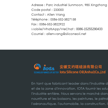
Adresse : Parc industriel Sunmoon, 985 Xingzhon
Code postal : 233000
Contact : Allen Wang
Téléphone : 0086-552-3827158
Fax : 0086-552-3822922
Mobile/WhatsApp/WeChat :
0086-15255290433
Courriel : allenwang@siliconeoil.net
En tant que fabricant leader dans l'industrie 
et de la zone d'innovation, IOTA fournir les s
l'industrie entière. Nous servons le marché dans
nourriture et les boissons, les peintures, le pétr
l'aéronautique, l'automobile, la construction, 