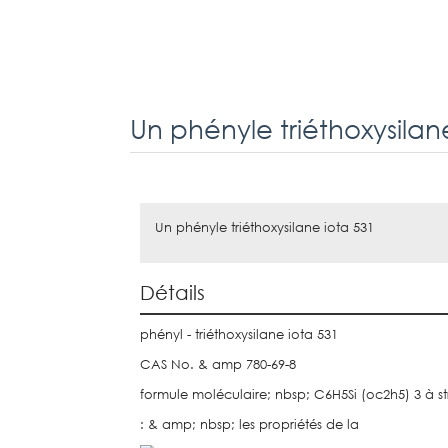
Un phényle triéthoxysilan
Un phényle triéthoxysilane iota 531
Détails
phényl - triéthoxysilane iota 531
CAS No. & amp 780-69-8
formule moléculaire; nbsp; C6H5Si (oc2h5) 3 à st
: & amp; nbsp; les propriétés de la