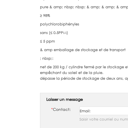
pure & amp; nbsp; nbsp; & amp; & amp; & amp;
≥ 98%
polychlorobiphényles
sans (≤ 0.5PPM)
≤ 5 ppm
& amp emballage de stockage et de transport
; nbsp;:
net de 200 kg / cylindre fermé par le stockage e
empêchant du soleil et de la pluie.
dépasse la période de stockage de deux ans, aprè
Laisser un message
*
Contact:
Saisir votre courriel ou n