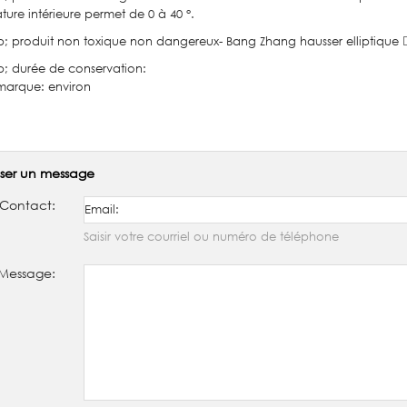
ure intérieure permet de 0 à 40 °.
p; produit non toxique non dangereux- Bang Zhang hausser elliptique 
p; durée de conservation:
marque: environ
sser un message
Contact:
Saisir votre courriel ou numéro de téléphone
Message: