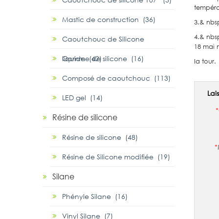
températ
Mastic de construction (36)
3.& nbs
4.& nbs
Caoutchouc de Silicone
18 mai 
liquide (42)
Gomme de silicone (16)
Ia tour.
Composé de caoutchouc (113)
Lai
LED gel (14)
*
Résine de silicone
Résine de silicone (48)
*
Résine de Silicone modifiée (19)
Silane
Phényle Silane (16)
Vinyl Silane (7)