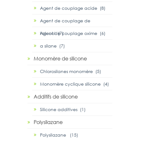
Agent de couplage acide (8)
Agent de couplage de
l'alcool (7)
Agent de couplage oxime (6)
α silane (7)
Monomère de silicone
Chlorosilanes monomère (5)
Monomère cyclique silicone (4)
Additifs de silicone
Silicone additives (1)
Polysilazane
Polysilazane (15)