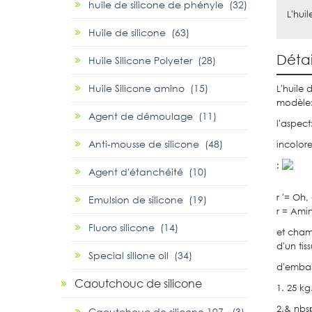
huile de silicone de phényle (32)
L'hui
Huile de silicone (63)
Détai
Huile Silicone Polyeter (28)
Huile Silicone amino (15)
L'huile
modèle:
Agent de démoulage (11)
l'aspect
Anti-mousse de silicone (48)
incolor
:
Agent d'étanchéité (10)
r '= Oh
Emulsion de silicone (19)
r = Ami
Fluoro silicone (14)
et champ
d'un tis
Special silione oil (34)
d'embal
Caoutchouc de silicone
1. 25 kg
2.& nbsp
Caoutchouc de silicone 107 (3)