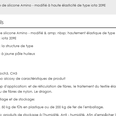
le de silicone Amino - modifié à haute élasticité de type iota 209E
ls
 de silicone Amino - modifié & amp; nbsp; hautement élastique de type
 iota 209E
: la structure de type
e à jaune pâle huileux
, och3, CH3
no alcoxy de caractéristiques de produit
 d'application: et de réticulation de fibres, le traitement du textile él
su de fibres de nylon. Le dragon.
lage et de stockage:
. 50 kg de fûts en plastique ou de 200 kg de fer de l'emballage.
; produits de stockage à l'humidité. Anti - humidité. Afin d'empêcher la