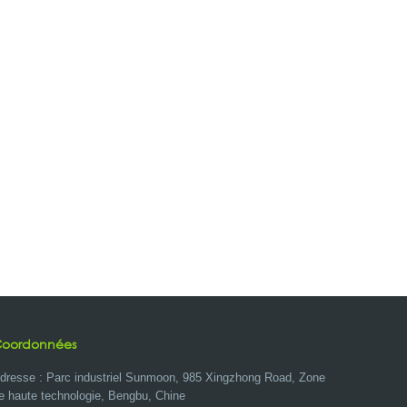
oordonnées
dresse : Parc industriel Sunmoon, 985 Xingzhong Road, Zone
e haute technologie, Bengbu, Chine