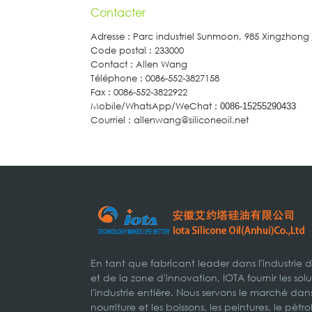
Contacter
Adresse : Parc industriel Sunmoon, 985 Xingzhon
Code postal : 233000
Contact : Allen Wang
Téléphone : 0086-552-3827158
Fax : 0086-552-3822922
Mobile/WhatsApp/WeChat :
0086-15255290433
Courriel : allenwang@siliconeoil.net
En tant que fabricant leader dans l'industrie 
et de la zone d'innovation, IOTA fournir les s
l'industrie entière. Nous servons le marché dans
nourriture et les boissons, les peintures, le pétr