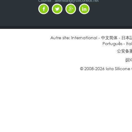
Courriel : allenwang@siliconeoil.net
Autre site:
International
-
中文简体
-
日本
Português
-
Ita
公安备案号
皖I
© 2008-2026 Iota Silicone O