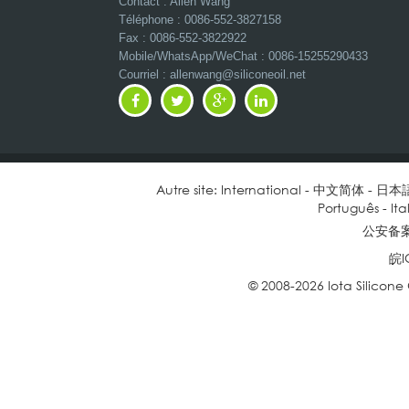
Contact : Allen Wang
Téléphone : 0086-552-3827158
Fax : 0086-552-3822922
Mobile/WhatsApp/WeChat :
0086-15255290433
Courriel : allenwang@siliconeoil.net
Autre site:
International
-
中文简体
-
日本
Português
-
Ita
公安备案号
皖I
© 2008-2026 Iota Silicone O