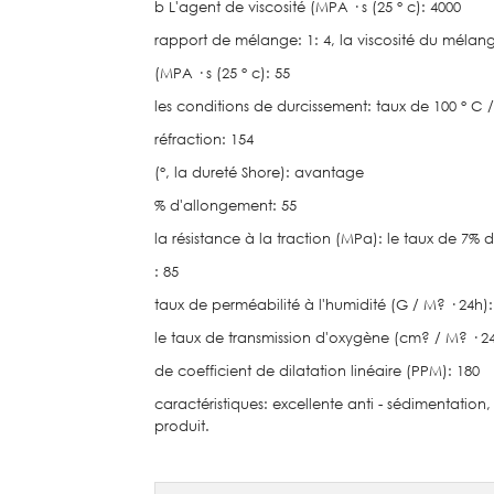
b L'agent de viscosité (MPA · s (25 ° c): 4000
rapport de mélange: 1: 4, la viscosité du mélan
(MPA · s (25 ° c): 55
les conditions de durcissement: taux de 100 ° C /
réfraction: 154
(°, la dureté Shore): avantage
% d'allongement: 55
la résistance à la traction (MPa): le taux de 7% 
: 85
taux de perméabilité à l'humidité (G / M? · 24h):
le taux de transmission d'oxygène (cm? / M? · 24
de coefficient de dilatation linéaire (PPM): 180
caractéristiques: excellente anti - sédimentatio
produit.