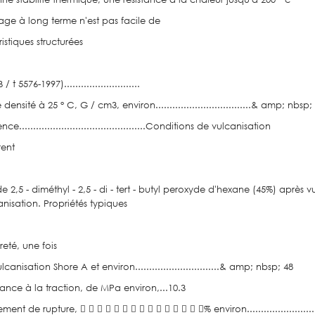
age à long terme n'est pas facile de
istiques structurées
 t 5576-1997)...........................
ensité à 25 ° C, G / cm3, environ..................................& amp; nbsp;
ce.............................................Conditions de vulcanisation
rent
e 2,5 - diméthyl - 2,5 - di - tert - butyl peroxyde d'hexane (45%) aprè
nisation. Propriétés typiques
reté, une fois
canisation Shore A et environ..............................& amp; nbsp; 48
tance à la traction, de MPa environ,...10.3
ement de rupture,               % environ.....................