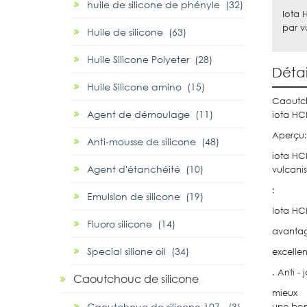
huile de silicone de phényle (32)
Iota 
par v
Huile de silicone (63)
Huile Silicone Polyeter (28)
Détai
Huile Silicone amino (15)
Caoutch
Agent de démoulage (11)
iota HC
Aperçu:
Anti-mousse de silicone (48)
iota HC
Agent d'étanchéité (10)
vulcanis
:
Emulsion de silicone (19)
Iota HC
Fluoro silicone (14)
avantag
Special silione oil (34)
excelle
. Anti 
Caoutchouc de silicone
mieux
Caoutchouc de silicone 107 (3)
une bonn