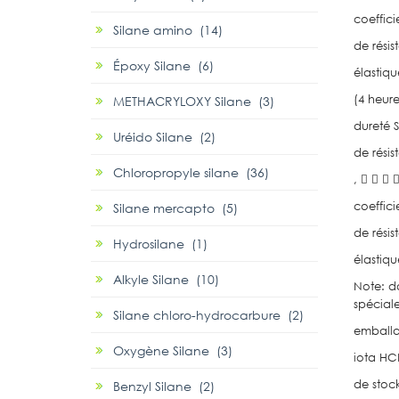
coeffici
Silane amino (14)
de résis
Époxy Silane (6)
élastique
(4 heure
METHACRYLOXY Silane (3)
dureté Sho
Uréido Silane (2)
de résis
Chloropropyle silane (36)
,    
coeffici
Silane mercapto (5)
de résis
Hydrosilane (1)
élastique,
Alkyle Silane (10)
Note: d
spécial
Silane chloro-hydrocarbure (2)
emball
Oxygène Silane (3)
iota HC
de stoc
Benzyl Silane (2)