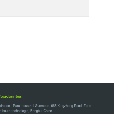
oordonnées
dresse : Parc industriel Sunmoon, 985 Xingzhong Road, Zone
e haute technologie, Bengbu, Chine