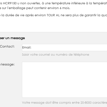
ns HCR9150 u non ouvertes, à une température inférieure à la températ
e sur l'emballage peut contenir environ 6 mois.
la durée de vie après environ TOUR AL ne sera plus de garantir la qual
sser un message
Contact:
Saisir votre courriel ou numéro de téléphone
Message:
Votre message doit être compris entre 20-8000 caractère