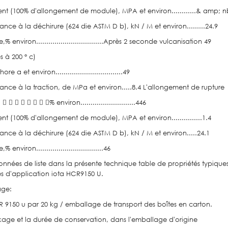
ent (100% d'allongement de module), MPA et environ............& amp; n
tance à la déchirure (624 die ASTM D b), kN / M et environ.........24.9
,% environ.................................Après 2 seconde vulcanisation 49
s à 200 ° c)
re a et environ.................................49
tance à la traction, de MPa et environ.....8.4 L'allongement de rupture
        % environ...........................446
ent (100% d'allongement de module), MPA et environ...............1.4
tance à la déchirure (624 die ASTM D b), kN / M et environ.....24.1
% environ.................................46
onnées de liste dans la présente technique table de propriétés typique
es d'application iota HCR9150 U.
age:
R 9150 u par 20 kg / emballage de transport des boîtes en carton.
kage et la durée de conservation, dans l'emballage d'origine