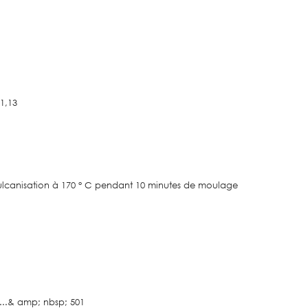
 1,13
s vulcanisation à 170 ° C pendant 10 minutes de moulage
......& amp; nbsp; 501