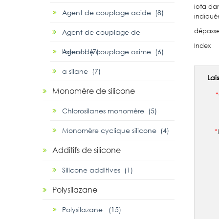
iota da
Agent de couplage acide (8)
indiqué
dépasse 
Agent de couplage de
Index
l'alcool (7)
Agent de couplage oxime (6)
α silane (7)
Lai
Monomère de silicone
*
Chlorosilanes monomère (5)
Monomère cyclique silicone (4)
*
Additifs de silicone
Silicone additives (1)
Polysilazane
Polysilazane (15)