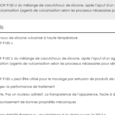
HCR 9150 U du mélange de caoutchouc de silicone, après l'ajout d'un
ulcanisation (agents de vulcanisation selon les processus nécessaires p
ls
ouc de silicone vulcanisé à haute température
R 9150 u
R 9150 U du mélange de caoutchouc de silicone, après l'ajout d'un ag
ation (agents de vulcanisation selon les processus nécessaires pour sél
R 9150 u peut être utilisé pour le moulage par extrusion de produits
es: la performance de traitement
nte. Pas un rouleau adhésif. La transparence de l'apparence, facile à
- jaunissement de bonnes propriétés mécaniques
e stabilité thermique, une résistance à la chaleur jusqu'à 200 ° c