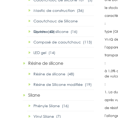
le stock
Mastic de construction (36)
caractér
Caoutchouc de Silicone
:
liquide (42)
Gomme de silicone (16)
type (GB /
VMQ de d
Composé de caoutchouc (113)
l'apparen
LED gel (14)
transpa
Résine de silicone
:
à 1,0% d
Résine de silicone (48)
de vulca
Résine de Silicone modifiée (19)
:
1. La du
Silane
après vul
Phényle Silane (16)
de résis
l'allong
Vinyl Silane (7)