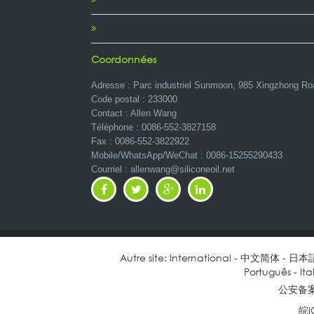
Coordonnées
Adresse : Parc industriel Sunmoon, 985 Xingzhong Ro
Code postal : 233000
Contact : Allen Wang
Téléphone : 0086-552-3827158
Fax : 0086-552-3822922
Mobile/WhatsApp/WeChat :
0086-15255290433
Courriel : allenwang@siliconeoil.net
Autre site:
International
-
中文简体
-
日本
Português
-
Ita
公安备案号
皖I