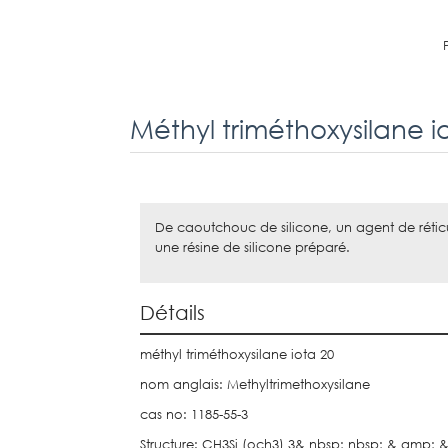
Méthyl triméthoxysilane i
De caoutchouc de silicone, un agent de réticu
une résine de silicone préparé.
Détails
méthyl triméthoxysilane iota 20
nom anglais: Methyltrimethoxysilane
cas no: 1185-55-3
Structure: CH3Si (och3) 3& nbsp; nbsp; & amp; 